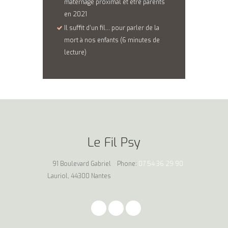
maternage proximal et être parents
en 2021
Il suffit d’un fil… pour parler de la
mort à nos enfants (6 minutes de
lecture)
Le Fil Psy
91 Boulevard Gabriel
Phone:
07 54 36 29 90
Lauriol, 44300 Nantes