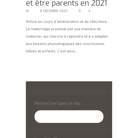
et être parents en 2021
IN
BLOG
8 DÉCEMBRE 2020
0
4
Article en cours d’amélioration et de réécriture…
Le maternage proximal est une manière de
materner qui cherche à répondre et à s’adapter
aux besoins physiologiques des nourrissons,
bébés et enfants. C’est ainsi...
Lire la suite
Rechercher dans le site