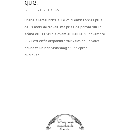
que.
IN
BLOG
7 FÉVRIER 2022
0
1
Cher.e.s lecteur.rice.s, Le voici enfin ! Après plus
de 18 mois de travail, ma prise de parole sur la
scène du TEDxBlois ayant eu lieu le 28 novembre
2021 est enfin disponible sur Youtube. Je vous
souhaite un bon visionnage ! *** Après
quelques...
Lire la suite