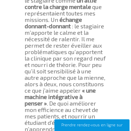
le stagiaire comme
un allié
contre la charge mentale
que
représentaient toutes mes
missions. Un
échange
donnant-donnant
: le stagiaire
m’apporte le calme et la
nécessité de ralentir. Il me
permet de rester éveiller aux
problématiques qu’apportent
la clinique par son regard neuf
et nourri de théorie. Pour peu
qu’il soit sensibilisé à une
autre approche que la mienne,
alors à deux, nous constituons
ce que j’aime appeler
« une
machine intégrative à
penser »
. De quoi améliorer
mon efficience au chevet de
mes patients, et nourrir un
étudiant d’éléments qu’il
Prendre rendez-vous en ligne sur
n’apprendra jamais à