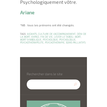
Psychologiquement vôtre.
Ariane
*NB : tous les prénoms ont été changés.
TAGS:
AIDANTS
,
CULTURE DE L'ACCOMPAGNEMENT
,
DÉNI DE
LA MORT
,
EHPAD
,
FIN DE VIE
,
LEVER LE TABOU
,
MORT
,
MORT SYMBOLIQUE
,
PSYCHOLOGIE
,
PSYCHOLOGUE
,
PSYCHOTHÉRAPEUTE
,
PSYCHOTHÉRAPIE
,
SOINS PALLIATIFS
Rechercher dans le site